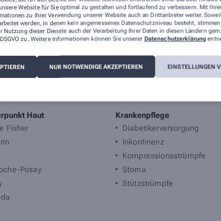
nsere Website für Sie optimal zu gestalten und fortlaufend zu verbessern. Mit Ih
mationen zu Ihrer Verwendung unserer Website auch an Drittanbieter weiter. Sowei
arbeitet werden, in denen kein angemessenes Datenschutzniveau besteht, stimmen S
r Nutzung dieser Dienste auch der Verarbeitung Ihrer Daten in diesen Ländern gem.
 a DSGVO zu. Weitere Informationen können Sie unserer
Datenschutzerklärung
entn
EPTIEREN
NUR NOTWENDIGE AKZEPTIEREN
EINSTELLUNGEN 
mfangreichen Leistungen, durch die wir Ihnen täglich zur Sei
rpunkt Haut
Krankenpflege
re Fisher
Diabetikerversorgung
rin
Inkontinenz
Kompressionsstrümpfe
oche-Posay
Stoma
y
Stützstrümpfe
eda