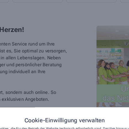
 Herzen!
enten Service rund um Ihre
st es, Sie optimal zu versorgen,
d in allen Lebenslagen. Neben
er und persönlicher Beratung
ng individuell an Ihre
t, sondern auch online. So
n exklusiven Angeboten.
Cookie-Einwilligung verwalten
okies, die für den Betrieb der Website technisch erforderlich sind. Darüber hinaus