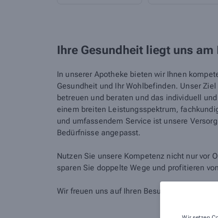
Ihre Gesundheit liegt uns am
In unserer Apotheke bieten wir Ihnen kompet
Gesundheit und Ihr Wohlbefinden. Unser Ziel i
betreuen und beraten und das individuell un
einem breiten Leistungsspektrum, fachkundig
und umfassendem Service ist unsere Versorgu
Bedürfnisse angepasst.
Nutzen Sie unsere Kompetenz nicht nur vor Or
sparen Sie doppelte Wege und profitieren vo
Wir freuen uns auf Ihren Besuch!
Wir setzen Co