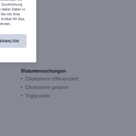
rer Zustimmung
t dabei Daten in
ie mit Ihrer
 Artikel 49 Abs.
ehmen.
VERWALTEN
te stehen.
Blutuntersuchungen
Cholesterin differenziert
Cholesterin gesamt
Triglyceride