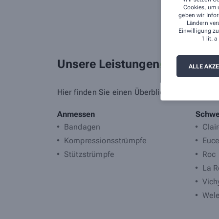
Cookies, um u
geben wir Infor
Ländern ver
Einwilligung zu
1 lit.
Unsere Leistungen
Alle Leistungen
ALLE AKZ
Hier finden Sie einen Überblick über unsere u
Anmessen
Schwe
Bandagen
Clai
Kompressionsstrümpfe
Euce
Stützstrümpfe
Roc
La R
Vich
Wel